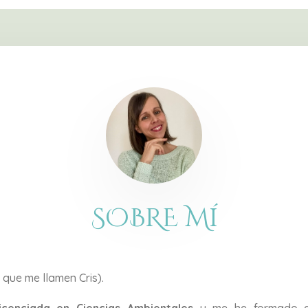
SOBRE Mí
 que me llamen Cris).
icenciada en Ciencias Ambientales
y me he formado 