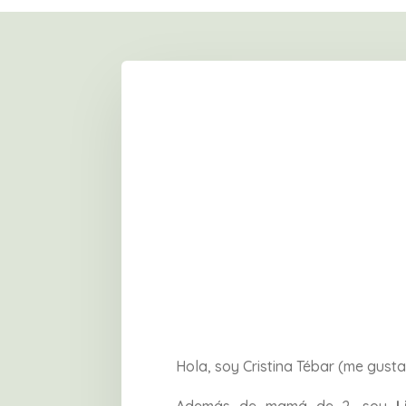
Hola, soy Cristina Tébar (me gusta
Además de mamá de 2, soy
L